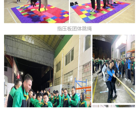
指压板团体跳绳