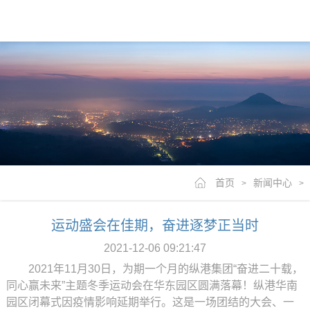
首页
新闻中心
>
>
运动盛会在佳期，奋进逐梦正当时
2021-12-06 09:21:47
2021年11月30日，为期一个月的纵港集团“奋进二十载，
同心赢未来”主题冬季运动会在华东园区圆满落幕！纵港华南
园区闭幕式因疫情影响延期举行。这是一场团结的大会、一