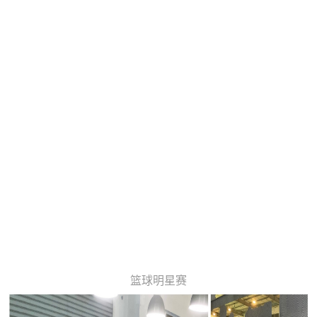
篮球明星赛