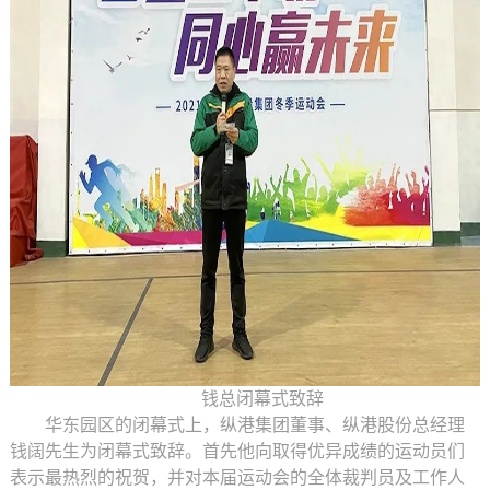
钱总闭幕式致辞
华东园区的闭幕式上，纵港集团董事、纵港股份总经理
钱阔先生为闭幕式致辞。首先他向取得优异成绩的运动员们
表示最热烈的祝贺，并对本届运动会的全体裁判员及工作人