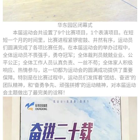
华东园区闭幕式
本届运动会共设置了9个比赛项目，1个表演项目。在短
短一个月的时间里，比赛进程紧锣密鼓、井然有序，运动员
们圆满完成了各项比赛任务。在本届运动会的举办过程中，
全体运动员不畏强手，勇夺冠军；全体裁判员兢兢业业、公
平公正；全体工作人员认真负责、一丝不苟；全体家人积极
响应、热情参与，这一切都为运动会的圆满成功提供了重要
保障。特别是在比赛过程中，运动员们发挥着“团结、奋进”的
团队精神，和“奋勇争先、顽强拼搏”的运动精神，对本届运动
会主题做出了最完美的诠释！